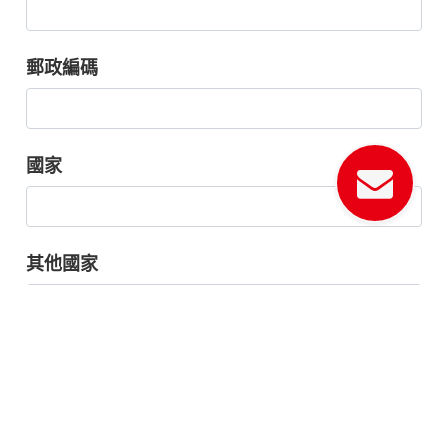
郵政編碼
國家
其他國家
Cookies 資訊
電話
*
本網站使用Cookies及蒐集相關網站內使用者行為
來提供最佳服務並改善使用體驗。詳細內容請參閱
隱私權政策。您可以隨時變更您是否同意本網站使
用Cookies。若您繼續瀏覽本網站，即表示您同意