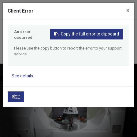
0
×
Client Error
首頁
產品
臥式加工中心機
An error
Copy the full error to clipboard
臥式加工中心機
occurred
Please use the copy button to report the error to your support
service.
See details
確定