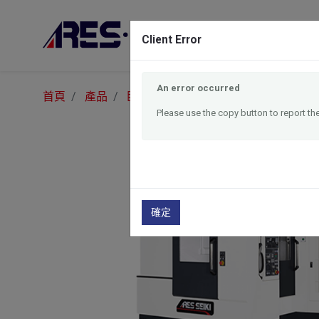
產品
Client Error
An error occurred
首頁
產品
臥式加工中心機
HM4040
Please use the copy button to report the
確定