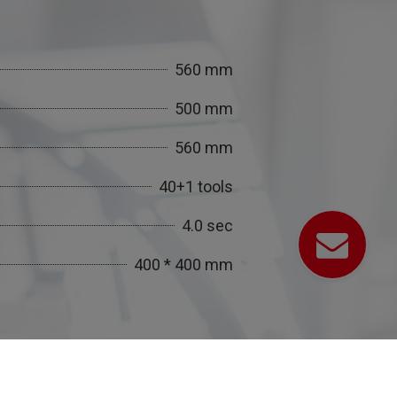
560 mm
500 mm
560 mm
40+1 tools
4.0 sec
400 * 400 mm