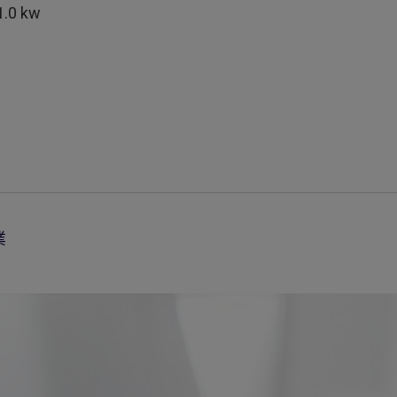
.0 kw
業