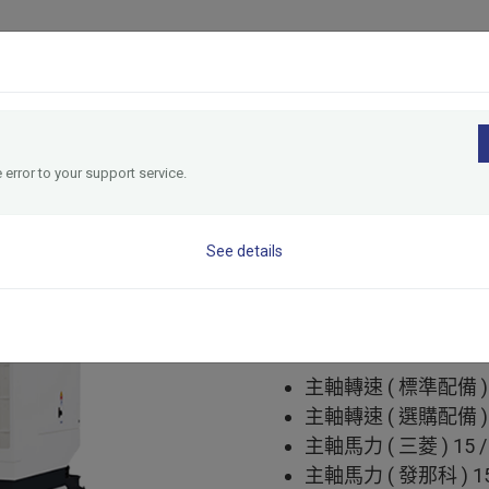
介紹
應用產業
技術優勢
支援服務
全球據點
 error to your support service.
HM4040
See details
臥式加工中心機
H 系列
主軸轉速 ( 標準配備 ) 1
主軸轉速 ( 選購配備 ) 12
主軸馬力 ( 三菱 ) 15 / 
主軸馬力 ( 發那科 ) 15 